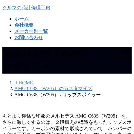
コ
ナ
クルマの時計修理工房
ン
ビ
ホーム
テ
ゲ
会社概要
ン
ー
メーカー別一覧
ツ
シ
お問い合わせ
へ
ョ
ス
ン
AMG C63S（W205） / リップ
キ
に
ッ
移
プ
動
スポイラー
HOME
AMG C63S（W205）のカスタマイズ
AMG C63S（W205） / リップスポイラー
もとより獰猛な印象のメルセデス AMG C63S（W205） を、
さらに激しくするのは、２段構えの構造をもったリップスポ
イラーです。カーボンの素材で形成されていて、バンパーの