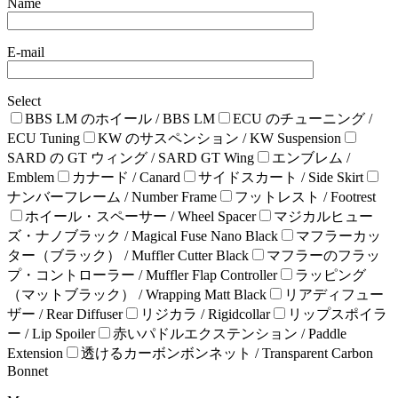
Name
E-mail
Select
BBS LM のホイール / BBS LM
ECU のチューニング /
ECU Tuning
KW のサスペンション / KW Suspension
SARD の GT ウィング / SARD GT Wing
エンブレム /
Emblem
カナード / Canard
サイドスカート / Side Skirt
ナンバーフレーム / Number Frame
フットレスト / Footrest
ホイール・スペーサー / Wheel Spacer
マジカルヒュー
ズ・ナノブラック / Magical Fuse Nano Black
マフラーカッ
ター（ブラック） / Muffler Cutter Black
マフラーのフラッ
プ・コントローラー / Muffler Flap Controller
ラッピング
（マットブラック） / Wrapping Matt Black
リアディフュー
ザー / Rear Diffuser
リジカラ / Rigidcollar
リップスポイラ
ー / Lip Spoiler
赤いパドルエクステンション / Paddle
Extension
透けるカーボンボンネット / Transparent Carbon
Bonnet