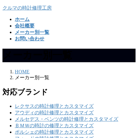
コ
ナ
クルマの時計修理工房
ン
ビ
ホーム
テ
ゲ
会社概要
ン
ー
メーカー別一覧
ツ
シ
お問い合わせ
へ
ョ
ス
ン
メーカー別一覧
キ
に
ッ
移
プ
動
HOME
メーカー別一覧
対応ブランド
レクサスの時計修理とカスタマイズ
アウディの時計修理とカスタマイズ
メルセデス・ベンツの時計修理とカスタマイズ
ＢＭＷの時計の修理とカスタマイズ
ポルシェの時計修理とカスタマイズ